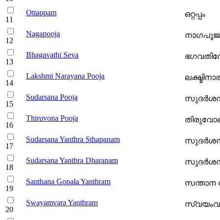
Ottappam
ഒറ്റപ്പം
Nagapooja
നാഗപൂജ -
Bhagavathi Seva
ഭഗവതിസേ
Lakshmi Narayana Pooja
ലക്ഷ്മിന
Sudarsana Pooja
സുദര്‍ശന
Thiruvona Pooja
തിരുവോണ
Sudarsana Yanthra Sthapanam
സുദര്‍ശന
Sudarsana Yanthra Dharanam
സുദര്‍ശന
Santhana Gopala Yanthram
സന്താന ഗ
Swayamvara Yanthram
സ്വയംവര യ