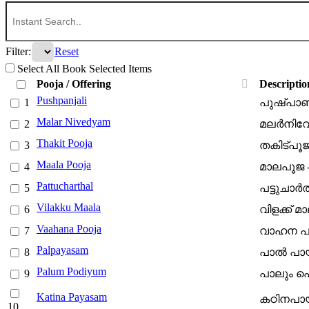
Filter:
Reset
Select All
Book Selected Items
Pooja / Offering
Descriptio
Pushpanjali
പുഷ്പാഞ്
Malar Nivedyam
മലര്‍നിവേ
Thakit Pooja
തകിട്പൂജ 
Maala Pooja
മാലപൂജ - 
Pattucharthal
പട്ടുചാര്‍ത
Vilakku Maala
വിളക്ക് മ
Vaahana Pooja
വാഹന പൂ
Palpayasam
പാല്‍ പായ
Palum Podiyum
പാലും പൊട
Katina Payasam
കഠിനപായ