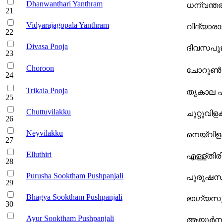
Dhanwanthari Yanthram
ധന്വന്തരി 
Vidyarajagopala Yanthram
വിദ്യാര
Divasa Pooja
ദിവസപൂജ -
Choroon
ചോറൂണ്‍ 
Trikala Pooja
തൃകാല പൂ
Chuttuvilakku
ചുറ്റുവിളക്
Neyvilakku
നെയ്‌വിളക്
Elluthiri
എള്ള്തിരി 
Purusha Sooktham Pushpanjali
പുരുഷസൂക
Bhagya Sooktham Pushpanjali
ഭാഗ്യസൂക
Ayur Sooktham Pushpanjali
ആയുര്‍സൂ