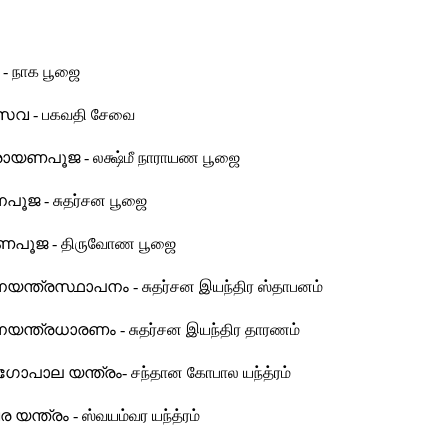
 நாக பூஜை
വ - பகவதி சேவை
ാരായണപൂജ - லக்ஷ்மீ நாராயண பூஜை
പൂജ - சுதர்சன பூஜை
പൂജ - திருவோண பூஜை
യന്ത്രസ്ഥാപനം - சுதர்சன இயந்திர ஸ்தாபனம்
യന്ത്രധാരണം - சுதர்சன இயந்திர தாரணம்
ോപാല യന്ത്രം- சந்தான கோபால யந்த்ரம்
ന്ത്രം - ஸ்வயம்வர யந்த்ரம்