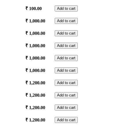
Payasam
quantity
Ottappam
₹
100.00
Add to cart
quantity
Nagapooja
₹
1,000.00
Add to cart
quantity
Bhagavathi
₹
1,000.00
Add to cart
Seva
quantity
Lakshmi
₹
1,000.00
Add to cart
Narayana
Pooja
Sudarsana
₹
1,000.00
Add to cart
quantity
Pooja
quantity
Thiruvona
₹
1,000.00
Add to cart
Pooja
quantity
Sudarsana
₹
1,200.00
Add to cart
Yanthra
Sthapanam
Sudarsana
₹
1,200.00
Add to cart
quantity
Yanthra
Dharanam
Santhana
₹
1,200.00
Add to cart
quantity
Gopala
Yanthram
Swayamvara
₹
1,200.00
Add to cart
quantity
Yanthram