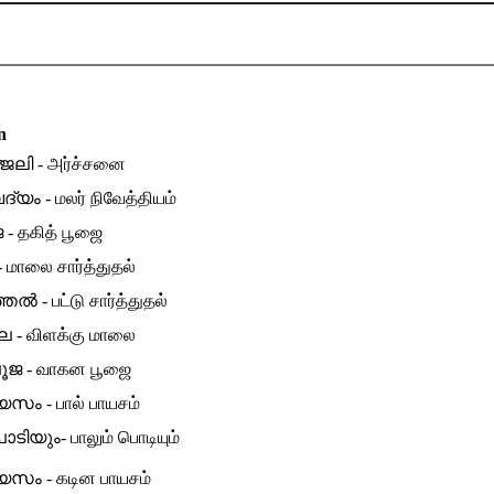
n
ജലി - அர்ச்சனை
ദ്യം - மலர் நிவேத்தியம்
- தகித் பூஜை
மாலை சார்த்துதல்
്തല്‍ - பட்டு சார்த்துதல்
ാല - விளக்கு மாலை
ജ - வாகன பூஜை
സം - பால் பாயசம்
ിയും- பாலும் பொடியும்
സം - கடின பாயசம்