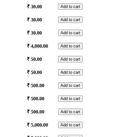
quantity
Muttarukkal
₹
30.00
Add to cart
quantity
Vella
₹
30.00
Add to cart
Nivedyam
quantity
Thrimadhuram
₹
30.00
Add to cart
quantity
Bhuvaneswari
₹
4,000.00
Add to cart
Pooja
quantity
Kettu
₹
50.00
Add to cart
Nira
quantity
Ganapathi
₹
50.00
Add to cart
Homam
quantity
Vivaham
₹
500.00
Add to cart
quantity
Chandanam
₹
500.00
Add to cart
Charthal
quantity
Niramaala
₹
500.00
Add to cart
quantity
Dhanvanthari
₹
5,000.00
Add to cart
Homam
quantity