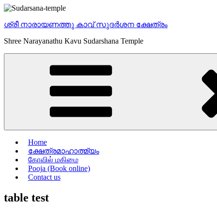
Skip
to
ശ്രീ നാരായണത്തു കാവ് സുദര്‍ശന ക്ഷേത്രം
content
Shree Narayanathu Kavu Sudarshana Temple
Home
ക്ഷേത്രമാഹാത്മ്യം
கோவில் மகிமை
Pooja (Book online)
Contact us
table test