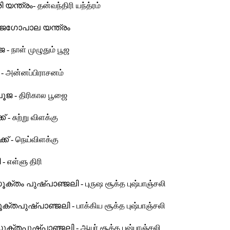
യന്ത്രം- தன்வந்திரி யந்த்ரம்
ാജഗോപാല യന്ത്രം
 நாள் முழுதும் பூஜ
- அன்னப்பிராசனம்
ജ - திரிகால பூஜை
ക് - சுற்று விளக்கு
ക് - நெய்விளக்கு
- எள்ளு திரி
്തം പുഷ്പാഞ്ജലി - புருஷ சூக்த புஷ்பாஞ்சலி
്തപുഷ്പാഞ്ജലി - பாக்கிய சூக்த புஷ்பாஞ்சலி
ക്തപുഷ്പാഞ്ജലി - ஆயுர் சூக்த புஷ்பாஞ்சலி