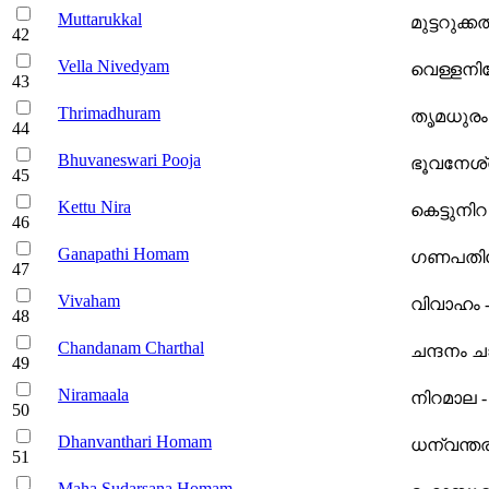
Muttarukkal
മുട്ടറുക്കൽ
Vella Nivedyam
വെള്ളനിവ
Thrimadhuram
തൃമധുരം -
Bhuvaneswari Pooja
ഭൂവനേശ്വ
Kettu Nira
കെട്ടുനിറ 
Ganapathi Homam
ഗണപതിഹ
Vivaham
വിവാഹം -
Chandanam Charthal
ചന്ദനം ചാര
Niramaala
നിറമാല -
Dhanvanthari Homam
ധന്വന്തര
Maha Sudarsana Homam