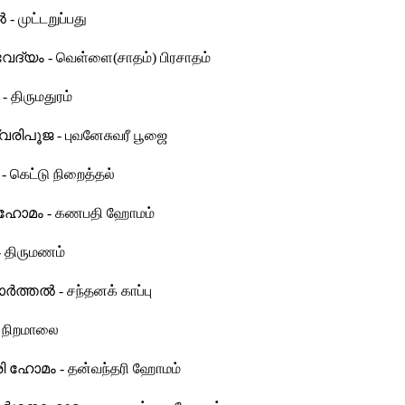
 - முட்டறுப்பது
േദ്യം - வெள்ளை(சாதம்) பிரசாதம்
 திருமதுரம்
രിപൂജ - புவனேசுவரீ பூஜை
- கெட்டு நிறைத்தல்
ോമം - கணபதி ஹோமம்
 திருமணம்
്‍ത്തല്‍ - சந்தனக் காப்பு
 நிறமாலை
ി ഹോമം - தன்வந்தரி ஹோமம்