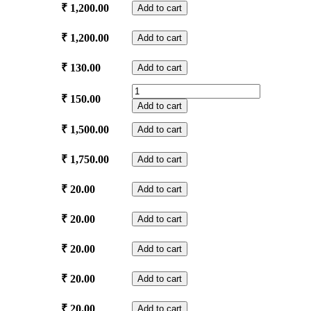
quantity
Dhanwanthari
₹
1,200.00
Add to cart
Yanthram
quantity
Vidyarajagopala
₹
1,200.00
Add to cart
Yanthram
quantity
Divasa
₹
130.00
Add to cart
Pooja
Choroon
quantity
₹
150.00
quantity
Add to cart
Trikala
₹
1,500.00
Add to cart
Pooja
quantity
Chuttuvilakku
₹
1,750.00
Add to cart
quantity
Neyvilakku
₹
20.00
Add to cart
quantity
Elluthiri
₹
20.00
Add to cart
quantity
Purusha
₹
20.00
Add to cart
Sooktham
Pushpanjali
Bhagya
₹
20.00
Add to cart
quantity
Sooktham
Pushpanjali
Ayur
₹
20.00
Add to cart