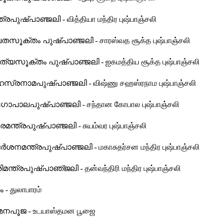
ത്രപുഷ്പാഞ്ജലി - வித்தியா மந்திர புஷ்பாஞ்சலி
ൂക്തം പുഷ്പാഞ്ജലി - சாரஸ்வத சூக்த புஷ்பாஞ்சலி
സൂക്തം പുഷ്പാഞ്ജലി - ஐகமத்திய சூக்த புஷ்பாஞ்சலி
സ്രനാമപുഷ്പാഞ്ജലി - விஷ்ணு சஹஸ்ரநாம புஷ்பாஞ்சலி
പാലപുഷ്പാഞ്ജലി - சந்தான கோபால புஷ்பாஞ்சலி
്ത്രപുഷ്പാഞ്ജലി - சுயம்வர புஷ்பாஞ்சலி
ശനമന്ത്രപുഷ്പാഞ്ജലി - மகாசுதர்சன மந்திர புஷ்பாஞ்சலி
മന്ത്രപുഷ്‌പാഞ്‌ജലി - தன்வந்திரி மந்திர புஷ்பாஞ்சலி
- துலாபாரம்
മനപൂജ - உடயாஸ்தமன பூஜை