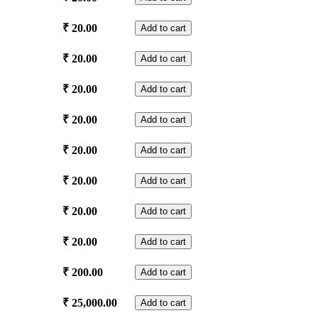
quantity
Sooktham
Pushpanjali
Vidya
₹
20.00
Add to cart
quantity
Manthram
Pushpanjali
Saraswatha
₹
20.00
Add to cart
quantity
Sooktham
Pushpanjali
Aikyamathya
₹
20.00
Add to cart
quantity
Sooktham
Pushpanjali
Vishnu
₹
20.00
Add to cart
quantity
Sahasranamam
Pushpanjali
Santhanagopalam
₹
20.00
Add to cart
quantity
Pushpanjali
quantity
Swayamvara
₹
20.00
Add to cart
Manthram
Pushpanjali
Maha
₹
20.00
Add to cart
quantity
Sudarsana
Manthram
Dhanvanthari
₹
20.00
Add to cart
Pushpanjali
Manthra
quantity
Pushpanjali
Thulabharam
₹
200.00
Add to cart
quantity
quantity
Udayasthamana
₹
25,000.00
Add to cart
Pooja