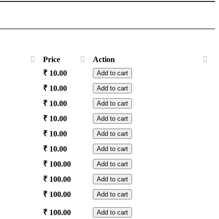
Price
Action
Pushpanjali
₹
10.00
Add to cart
quantity
Malar
₹
10.00
Add to cart
Nivedyam
Thakit
₹
10.00
Add to cart
quantity
Pooja
Maala
₹
10.00
Add to cart
quantity
Pooja
Pattucharthal
₹
10.00
Add to cart
quantity
quantity
Vilakku
₹
10.00
Add to cart
Maala
Vaahana
₹
100.00
Add to cart
quantity
Pooja
Palpayasam
₹
100.00
Add to cart
quantity
quantity
Palum
₹
100.00
Add to cart
Podiyum
quantity
Katina
₹
100.00
Add to cart