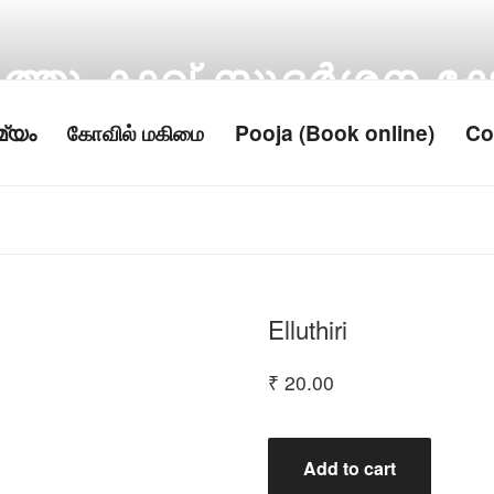
്തു കാവ് സുദര്‍ശന ക്ഷ
Temple
മ്യം
கோவில் மகிமை
Pooja (Book online)
Co
Elluthiri
₹
20.00
Elluthiri
Add to cart
quantity