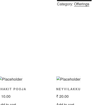
Category:
Offerings
THAKIT POOJA
NEYVILAKKU
₹
10.00
₹
20.00
dd to cart
Add to cart